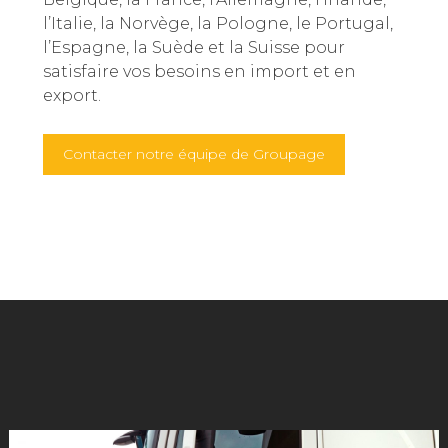
l’Italie, la Norvège, la Pologne, le Portugal,
l’Espagne, la Suède et la Suisse pour
satisfaire vos besoins en import et en
export.
Contacter notre équipe de Groupage