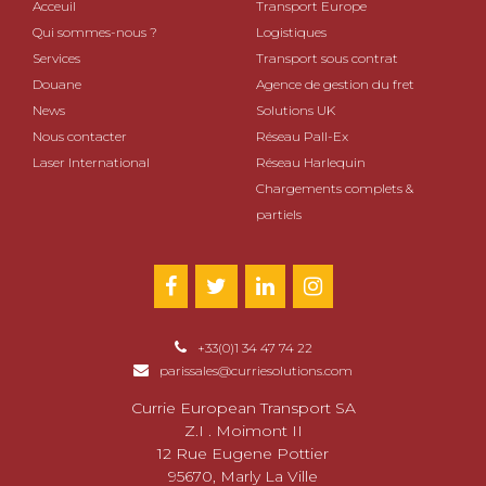
Acceuil
Transport Europe
Qui sommes-nous ?
Logistiques
Services
Transport sous contrat
Douane
Agence de gestion du fret
News
Solutions UK
Nous contacter
Réseau Pall-Ex
Laser International
Réseau Harlequin
Chargements complets &
partiels
+33(0)1 34 47 74 22
parissales@curriesolutions.com
Currie European Transport SA
Z.I . Moimont II
12 Rue Eugene Pottier
95670, Marly La Ville