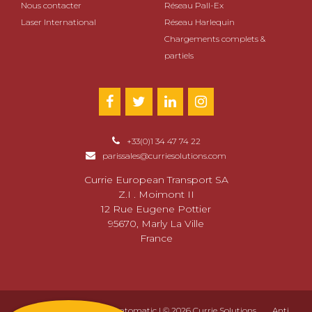
Nous contacter
Réseau Pall-Ex
Laser International
Réseau Harlequin
Chargements complets &
partiels
+33(0)1 34 47 74 22
parissales@curriesolutions.com
Currie European Transport SA
Z.I . Moimont II
12 Rue Eugene Pottier
95670, Marly La Ville
France
Conception Web par
Creatomatic
| © 2026 Currie Solutions
Anti