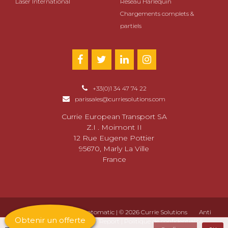
Laser International
Réseau Harlequin
Chargements complets &
partiels
+33(0)1 34 47 74 22
parissales@curriesolutions.com
Currie European Transport SA
Z.I . Moimont II
12 Rue Eugene Pottier
95670, Marly La Ville
France
Conception Web par
Creatomatic
| © 2026 Currie Solutions
Anti
Obtenir un offerte
Slavery
|
Gender Pay Gap Report
|
Politique de confidentialité