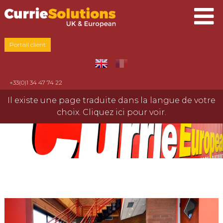
Portail client
+33(0)1 34 47 74 22
Il existe une page traduite dans la langue de votre
choix. Cliquez ici pour voir.