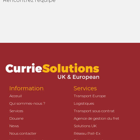
Rencontrez l’équipe
Information
Services
Acceuil
Transport Europe
Qui sommes-nous ?
Logistiques
Services
Transport sous contrat
Douane
Agence de gestion du fret
News
Solutions UK
Nous contacter
Réseau Pall-Ex